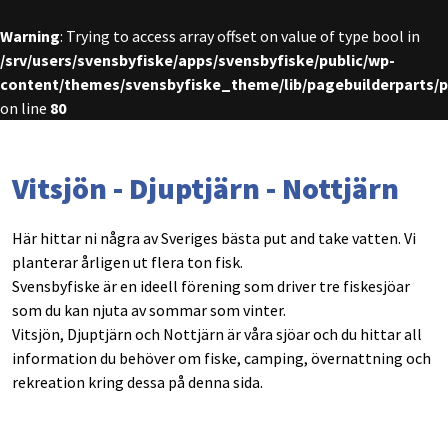
Warning
: Trying to access array offset on value of type bool in
/srv/users/svensbyfiske/apps/svensbyfiske/public/wp-
content/themes/svensbyfiske_theme/lib/pagebuilderparts/
on line
80
Vitsjön - Djuptjärn - Nottjärn
Här hittar ni några av Sveriges bästa put and take vatten. Vi
planterar årligen ut flera ton fisk.
Svensbyfiske är en ideell förening som driver tre fiskesjöar
som du kan njuta av sommar som vinter.
Vitsjön, Djuptjärn och Nottjärn är våra sjöar och du hittar all
information du behöver om fiske, camping, övernattning och
rekreation kring dessa på denna sida.