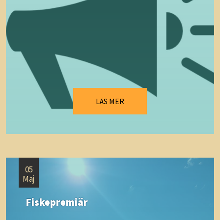
LÄS MER
05
Maj
Fiskepremiär