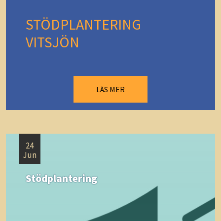
STÖDPLANTERING
VITSJÖN
LÄS MER
24
Jun
Stödplantering