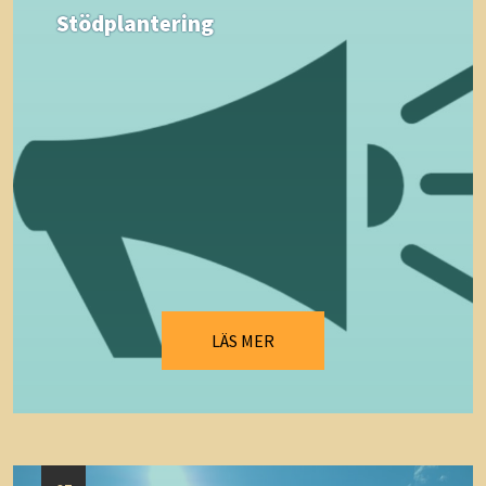
Stödplantering
LÄS MER