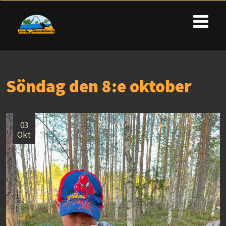
Söndag den 8:e oktober
03
Okt