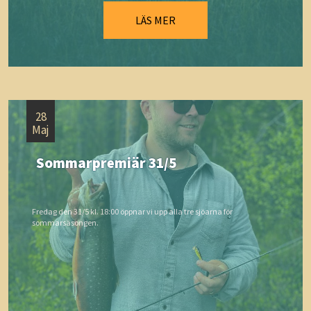
LÄS MER
28
Maj
Sommarpremiär 31/5
Fredag den 31/5 kl. 18:00 öppnar vi upp alla tre sjöarna för
sommarsäsongen.