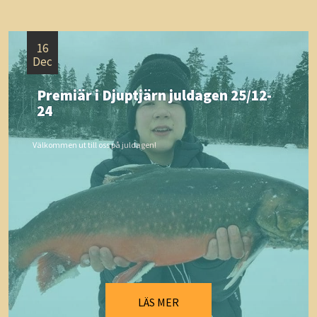
16
Dec
Premiär i Djuptjärn juldagen 25/12-
24
Välkommen ut till oss på juldagen!
LÄS MER