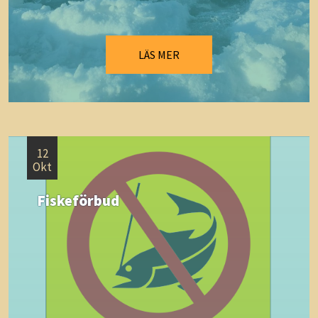
LÄS MER
12
Okt
Fiskeförbud