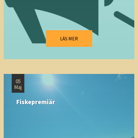
LÄS MER
05
Maj
Fiskepremiär