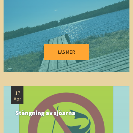
LÄS MER
17
Apr
Stängning av sjöarna