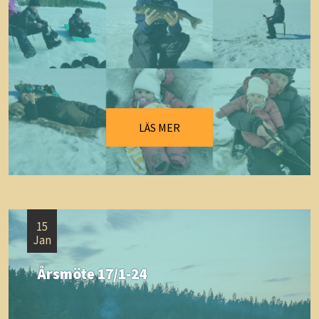
LÄS MER
15
Jan
Årsmöte 17/1-24