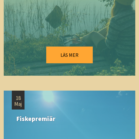
LÄS MER
18
Maj
Fiskepremiär