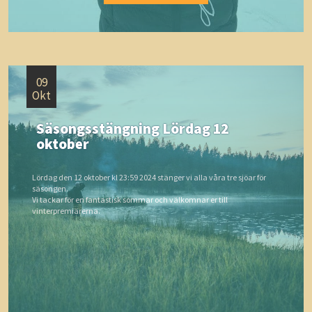
09
Okt
Säsongsstängning Lördag 12
oktober
Lördag den 12 oktober kl 23:59 2024 stänger vi alla våra tre sjöar för
säsongen.
Vi tackar för en fantastisk sommar och välkomnar er till
vinterpremiärerna.