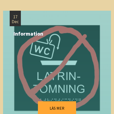
17
Dec
Information
LÄS MER