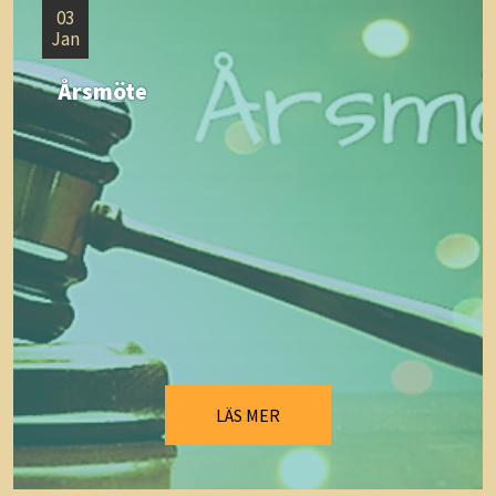
03
Jan
Årsmöte
LÄS MER