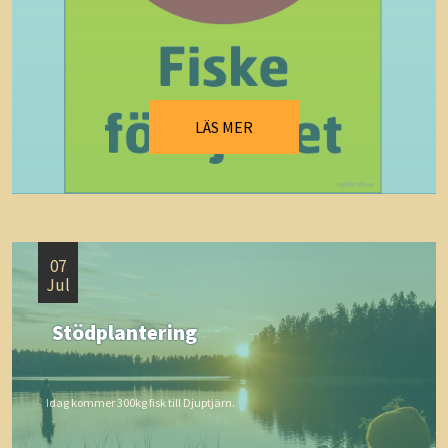
LÄS MER
07
Jul
Stödplantering
Idag kommer 300kg fisk till Djuptjärn.