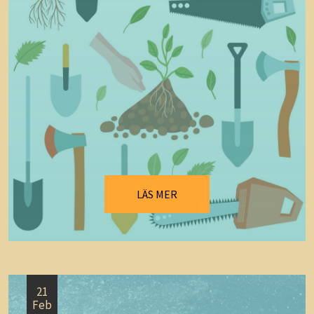
LÄS MER
21
Feb