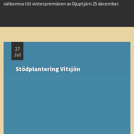
välkomna till vinterpremiären av Djuptjärn 25 december.
27
Jul
Stödplantering Vitsjön