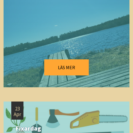
LÄS MER
23
Apr
Fixardag