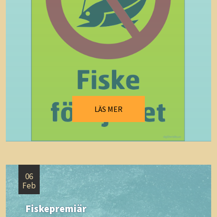
LÄS MER
06
Feb
Fiskepremiär