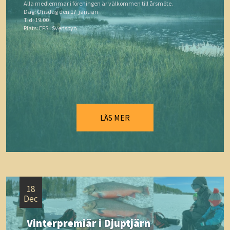
Alla medlemmar i föreningen är välkommen till årsmöte.
Dag: Onsdag den 17 januari
Tid: 19.00
Plats: EFS i Svensbyn
LÄS MER
18
Dec
Vinterpremiär i Djuptjärn