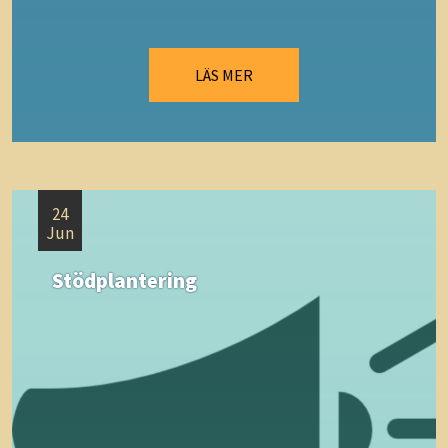
LÄS MER
24
Jun
Stödplantering